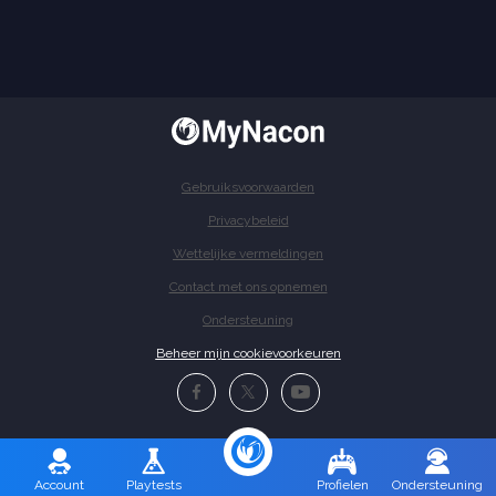
Gebruiksvoorwaarden
Privacybeleid
Wettelijke vermeldingen
Contact met ons opnemen
Ondersteuning
Beheer mijn cookievoorkeuren
Account
Playtests
Profielen
Ondersteuning